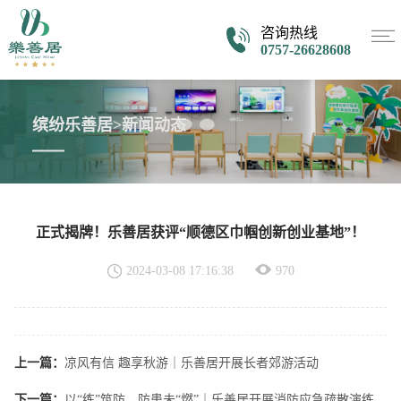
咨询热线
0757-26628608
缤纷乐善居>新闻动态
正式揭牌！乐善居获评“顺德区巾帼创新创业基地”！
2024-03-08 17:16:38
970
上一篇：
凉风有信 趣享秋游｜乐善居开展长者郊游活动
下一篇：
以“练”筑防，防患未“燃”｜乐善居开展消防应急疏散演练