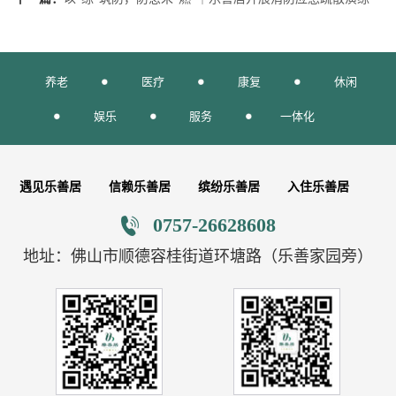
养老
医疗
康复
休闲
娱乐
服务
一体化
遇见乐善居
信赖乐善居
缤纷乐善居
入住乐善居
0757-26628608
地址：佛山市顺德容桂街道环塘路（乐善家园旁）