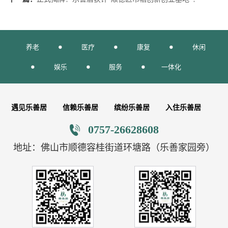
养老
医疗
康复
休闲
娱乐
服务
一体化
遇见乐善居
信赖乐善居
缤纷乐善居
入住乐善居
0757-26628608
地址：佛山市顺德容桂街道环塘路（乐善家园旁）