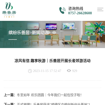
咨询热线
0757-26628608
缤纷乐善居>新闻动态
凉风有信 趣享秋游｜乐善居开展长者郊游活动
2023-11-15 17:52:47
929
上一篇：
冬至如年 欢乐团圆｜今年我们一起包饺子啦！
下一篇：
正式揭牌！乐善居获评“顺德区巾帼创新创业基地”！