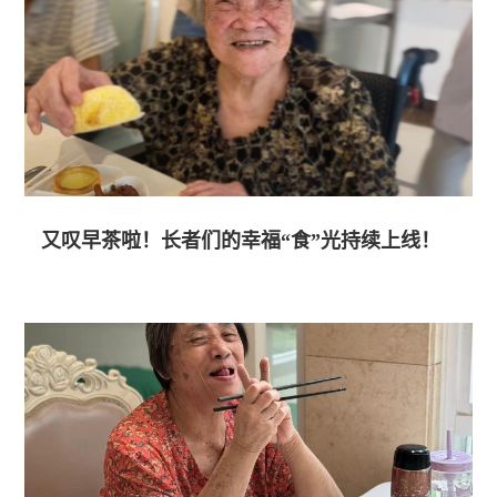
又叹早茶啦！长者们的幸福“食”光持续上线！