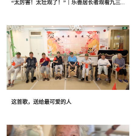
“太厉害！太壮观了！”｜乐善居长者观看九三阅兵盛典
这首歌，送给最可爱的人