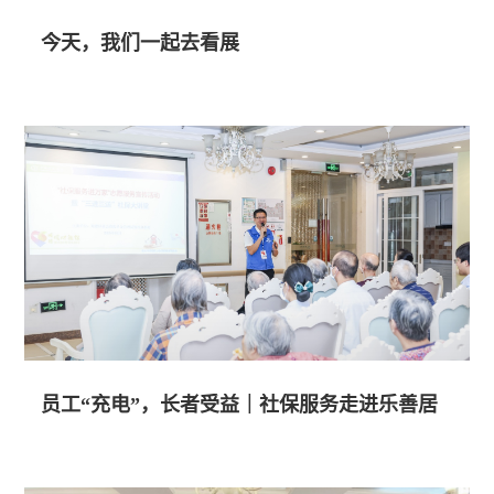
今天，我们一起去看展
员工“充电”，长者受益｜社保服务走进乐善居