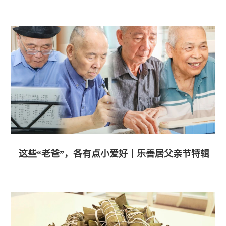
这些“老爸”，各有点小爱好｜乐善居父亲节特辑