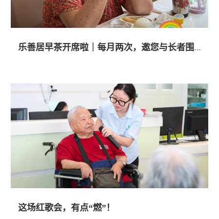
乐善居早茶开席啦｜每月两次，邀您与长者围桌叙旧
这场红歌会，有点“燃”！