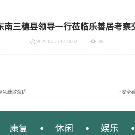
东南三穗县领导一行莅临乐善居考察
2025-04-25 17:30:02
382
及应急疏散演练
“安全
康复
休闲
娱乐