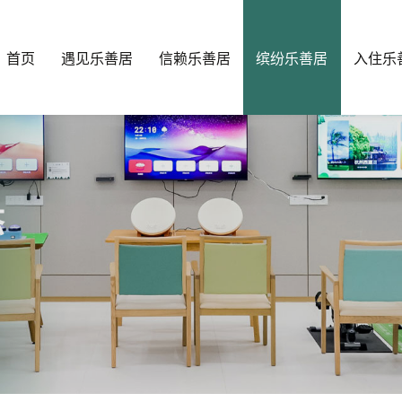
首页
遇见乐善居
信赖乐善居
缤纷乐善居
入住乐
态