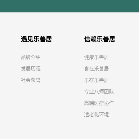
遇见乐善居
信赖乐善居
品牌介绍
健康乐善居
发展历程
食在乐善居
社会荣誉
乐在乐善居
专业八师团队
高端医疗协作
适老化环境