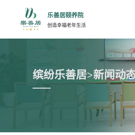
乐善居颐养院
创造幸福老年生活
缤纷乐善居>新闻动