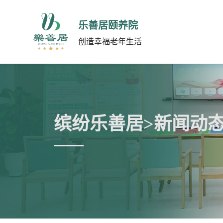
乐善居颐养院
创造幸福老年生活
缤纷乐善居>新闻动