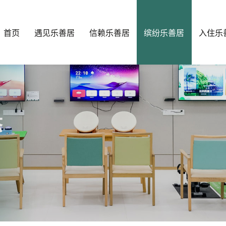
首页
遇见乐善居
信赖乐善居
缤纷乐善居
入住乐
态