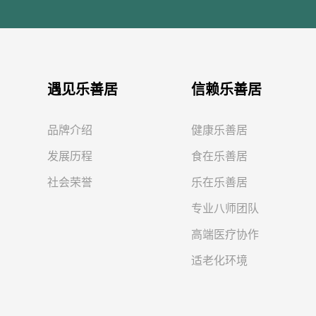
遇见乐善居
信赖乐善居
品牌介绍
健康乐善居
发展历程
食在乐善居
社会荣誉
乐在乐善居
专业八师团队
高端医疗协作
适老化环境