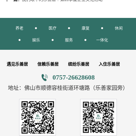
养老
医疗
康复
休闲
娱乐
服务
一体化
遇见乐善居
信赖乐善居
缤纷乐善居
入住乐善居
0757-26628608
地址：佛山市顺德容桂街道环塘路（乐善家园旁）