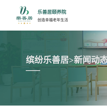
乐善居颐养院
创造幸福老年生活
缤纷乐善居>新闻动