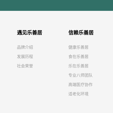
遇见乐善居
信赖乐善居
品牌介绍
健康乐善居
发展历程
食在乐善居
社会荣誉
乐在乐善居
专业八师团队
高端医疗协作
适老化环境