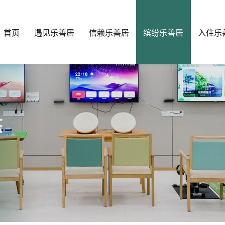
首页
遇见乐善居
信赖乐善居
缤纷乐善居
入住乐
态