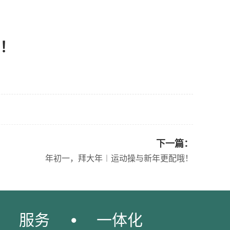
！
下一篇：
年初一，拜大年︱运动操与新年更配哦！
服务
一体化