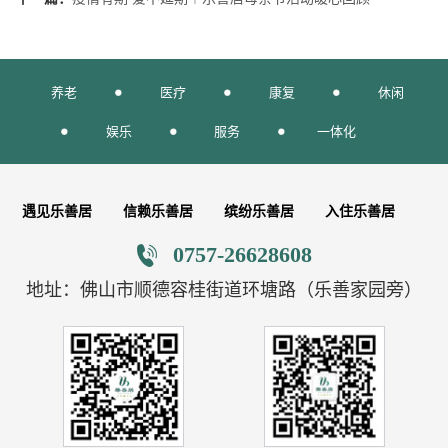
养老
医疗
康复
休闲
娱乐
服务
一体化
遇见乐善居
信赖乐善居
缤纷乐善居
入住乐善居
0757-26628608
地址：佛山市顺德容桂街道环塘路（乐善家园旁）